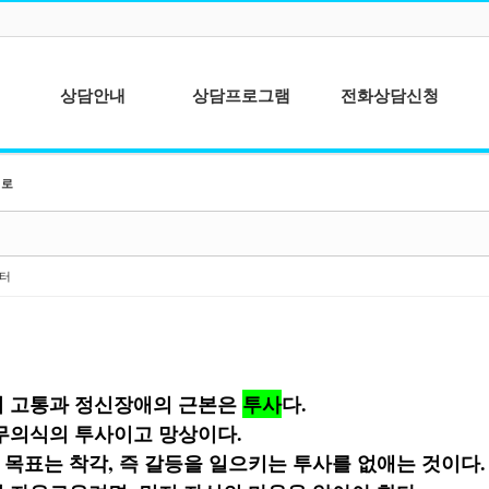
상담안내
상담프로그램
전화상담신청
심리상담이란?
청소년상담
책로
상담이용안내
성인상담
상담절차안내
상담사를 위한 개
인분석
터
종합심리검사
의 고통과 정신장애의 근본은
투사
다.
무의식의 투사이고 망상이다.
목표는 착각, 즉 갈등을 일으키는 투사를 없애는 것이다.