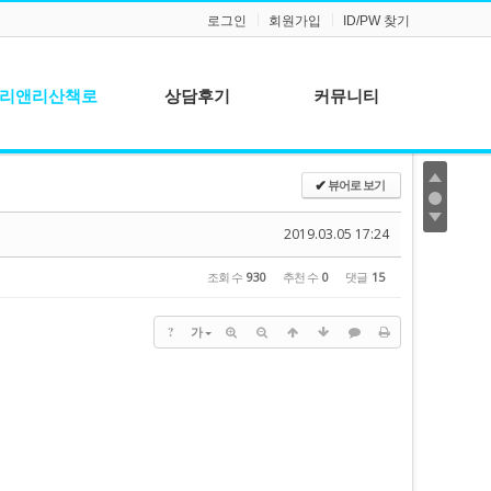
로그인
회원가입
ID/PW 찾기
리앤리산책로
상담후기
커뮤니티
공지사항
뷰어로 보기
✔
질문과 답변
2019.03.05 17:24
조회 수
930
추천 수
0
댓글
15
?
가