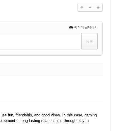
에디터 선택하기
댓글
댓글
lues fun, friendship, and good vibes. In this case, gaming
lopment of long-lasting relationships through play in