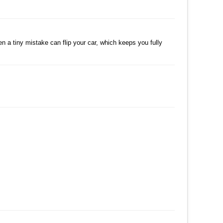
댓글
 a tiny mistake can flip your car, which keeps you fully
댓글
댓글