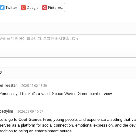
Twitter
Google
Pinterest
기
댓글 쓰기 권한이 없습니다. 로그인 하시겠습니까?
5'
jeffreestar
2025.12.02 13:30
Personally, I think it's a valid
Space Waves Game
point of view
bettylim
2026.02.09 15:57
Let's go to
Cool Games Free
, young people, and experience a setting that va
serves as a platform for social connection, emotional expression, and the deve
addition to being an entertainment source.