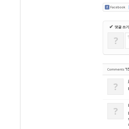
Facebook
✔
댓글 쓰
?
'1
Comments
?
?