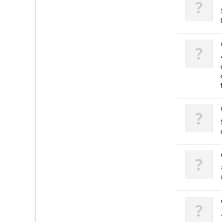
?
?
?
?
?