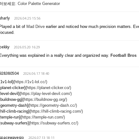
러보세요:
Color Palette Generator
sharly
2026.04.25 15:56
Played a bit of
Mad Drive
earlier and noticed how much precision matters. Even
focused.
bekky
2026.05.20 16:29
Everything was explained in a really clear and organized way.
Football Bros
928380504
2026.06.17 18:40
[1v1-lol](
https://1v1-lol.cc/)
[planet-clicker](
https://planet-clicker.co/)
[level-devil](
https://play-level-devil.com/)
[buildnow-gg](
https://buildnow-gg.org/)
[geometry-dash](
https://geometry-dash.cc/)
[hill-climb-racing](
https://hill-climb-racing.com/)
[temple-run](
https://temple-run.com/)
[subway-surfers](
https://subway-surfers.cc/)
spacewavesio
2026.07.13 18:11