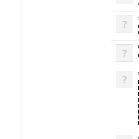
?
?
?