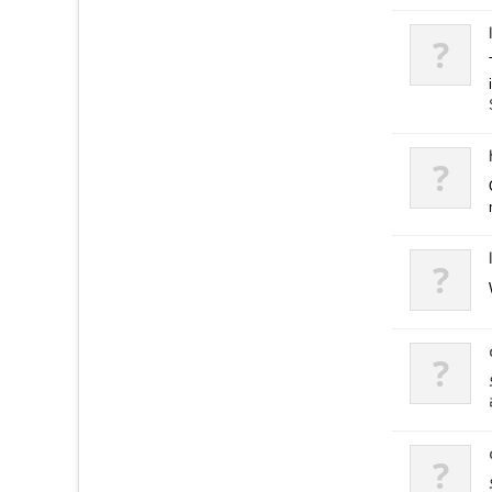
?
?
?
?
?