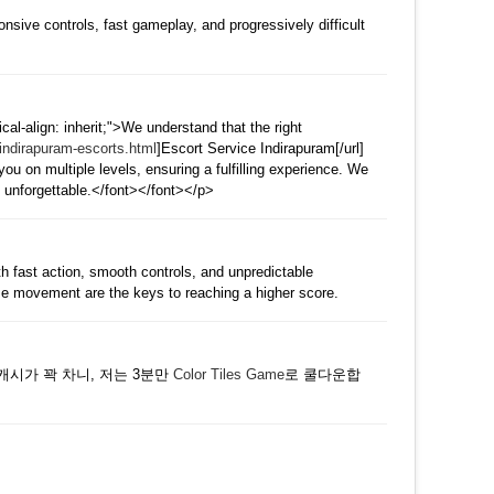
댓글
onsive controls, fast gameplay, and progressively difficult
댓글
ical-align: inherit;">We understand that the right
/indirapuram-escorts.html
]Escort Service Indirapuram[/url]
ou on multiple levels, ensuring a fulfilling experience. We
 unforgettable.</font></font></p>
댓글
h fast action, smooth controls, and unpredictable
ise movement are the keys to reaching a higher score.
댓글
시가 꽉 차니, 저는 3분만
Color Tiles Game
로 쿨다운합
댓글