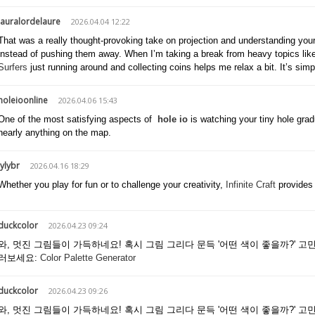
lauralordelaure
2026.04.04 12:22
That was a really thought-provoking take on projection and understanding you
instead of pushing them away. When I’m taking a break from heavy topics like 
Surfers
just running around and collecting coins helps me relax a bit. It’s simpl
holeioonline
2026.04.06 15:43
One of the most satisfying aspects of
hole io
is watching your tiny hole gra
nearly anything on the map.
lylybr
2026.04.16 18:29
Whether you play for fun or to challenge your creativity,
Infinite Craft
provides 
duckcolor
2026.04.23 09:24
와, 멋진 그림들이 가득하네요! 혹시 그림 그리다 문득 '어떤 색이 좋을까?' 고
러보세요:
Color Palette Generator
duckcolor
2026.04.23 09:26
와, 멋진 그림들이 가득하네요! 혹시 그림 그리다 문득 '어떤 색이 좋을까?' 고