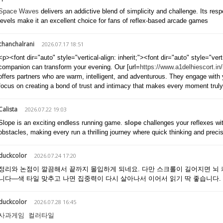
Space Waves
delivers an addictive blend of simplicity and challenge. Its resp
levels make it an excellent choice for fans of reflex-based arcade games
chanchalrani
2026.07.17 18:51
<p><font dir="auto" style="vertical-align: inherit;"><font dir="auto" style="vert
companion can transform your evening. Our [url=
https://www.a1delhiescort.in
offers partners who are warm, intelligent, and adventurous. They engage with y
focus on creating a bond of trust and intimacy that makes every moment truly
Calista
2026.07.22 19:03
Slope is an exciting endless running game.
slope
challenges your reflexes wit
obstacles, making every run a thrilling journey where quick thinking and prec
duckcolor
2026.07.24 17:20
정리와 논점이 깔끔해서 끝까지 몰입하게 되네요. 다만 스크롤이 길어지면 뇌 캐
니다—색 타일 맞추고 나면 집중력이 다시 살아나서 이어서 읽기 딱 좋습니다.
duckcolor
2026.07.28 16:45
사과게임
컬러타일