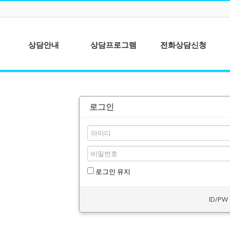
상담안내
상담프로그램
전화상담신청
심리상담이란?
청소년상담
상담이용안내
성인상담
로그인
상담절차안내
상담사를 위한 개
인분석
종합심리검사
로그인 유지
ID/P