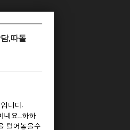
상담,따돌
생입니다.
이네요..하하
민을 털어놓을수