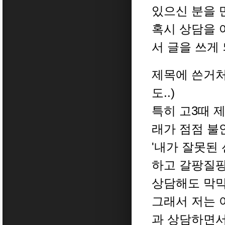
있으신 분을 
혹시 상담을 
서 글을
쓰게
제목에 쓴거처
도..)
특히 고3때 
래가 점점 
'내가 잘못된 
하고 갈팡질
상담해도 막막
그래서 저는 
과 상담하면