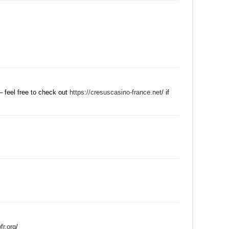
수정
삭제
댓글
.
수정
삭제
댓글
— feel free to check out
https://cresuscasino-france.net
/ if
수정
삭제
댓글
수정
삭제
댓글
수정
삭제
댓글
fr.org
/