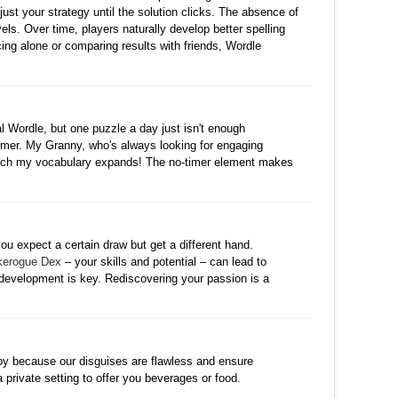
t your strategy until the solution clicks. The absence of
vels. Over time, players naturally develop better spelling
cing alone or comparing results with friends, Wordle
댓글
al Wordle, but one puzzle a day just isn't enough
timer. My Granny, who's always looking for engaging
w much my vocabulary expands! The no-timer element makes
수정
삭제
댓글
 you expect a certain draw but get a different hand.
kerogue Dex
– your skills and potential – can lead to
 development is key. Rediscovering your passion is a
수정
삭제
댓글
bby because our disguises are flawless and ensure
 private setting to offer you beverages or food.