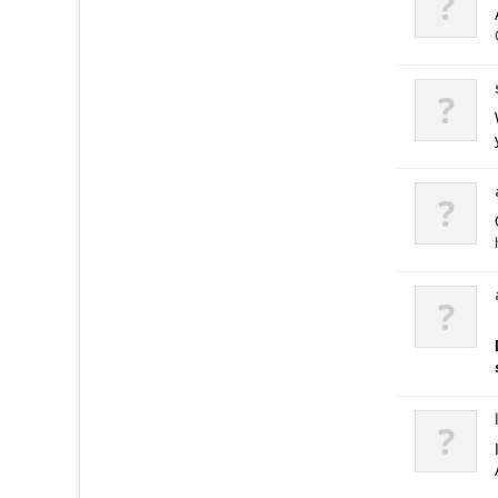
?
?
?
?
?