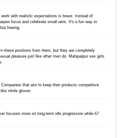
수정
삭제
댓글
 work with realistic expectations is brave. Instead of
arpen focus and celebrate small wins. It's a fun way to
but freeing.
수정
삭제
댓글
rn these positions from them, but they are completely
sexual pleasure just like other men do. Mahipalpur sex girls
s.
댓글
 Companies that aim to keep their products competitive
ike nitrile gloves.
댓글
cker focuses more on long-term idle progression while 67
수정
삭제
댓글