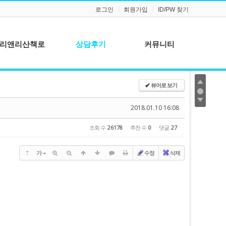
로그인
회원가입
ID/PW 찾기
리앤리산책로
상담후기
커뮤니티
공지사항
뷰어로 보기
✔
질문과 답변
2018.01.10 16:08
조회 수
26178
추천 수
0
댓글
27
?
가
수정
삭제