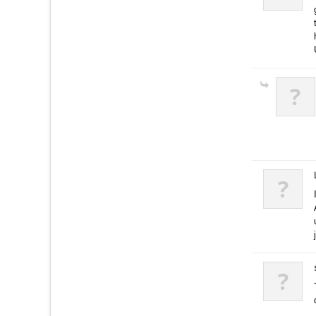
?
?
?