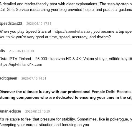
A detailed and reader-friendly post with clear explanations. The step-by-step 
Call Girls Service
researching your blog provided helpful and practical guidanc
speedstars23
2026.06.10 17:35
When you play Speed Stars at
https://speed-stars.io
, you become a top speedr
you think you're very good at time, speed, accuracy, and rhythm?
alis
2026.06.11 01:38
Osta IPTV Finland – 25 000+ kanavaa HD & 4K. Vakaa yhteys, välitön käyttöoi
https://iiptvfinland4k.com
aditiqueen
2026.07.15 14:31
Discover the ultimate luxury with our professional
Female Delhi Escorts
stunning companions who are dedicated to ensuring your time in the city
lunar_eclipse
2026.08.02 13:39
It's relatable to feel that pressure for stability. Sometimes, like in pokerogue,
Accepting your current situation and focusing on you