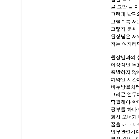
곧 그만 둘
그런데 남편의
그럴수록 저
그렇지 못한
원장님은 저의
저는 여자라면
원장님과의 상
이상적인 목
출발하지 않
예약된 시간
비누방울처럼
그리곤 업무
탁월해야 한다
공부를 하다
회사 오너가
꿈을 깨고 나
업무관련하여