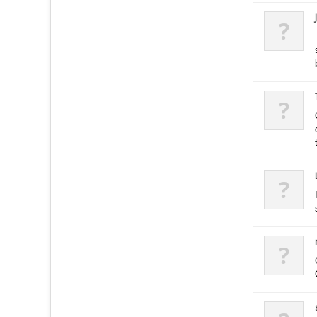
?
?
?
?