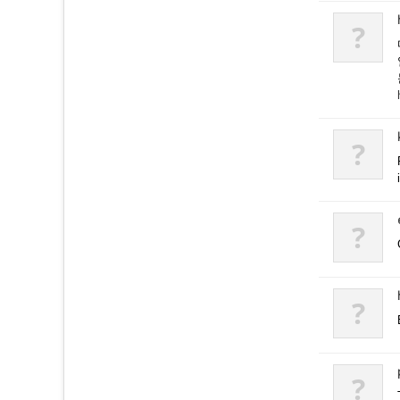
?
?
?
?
?