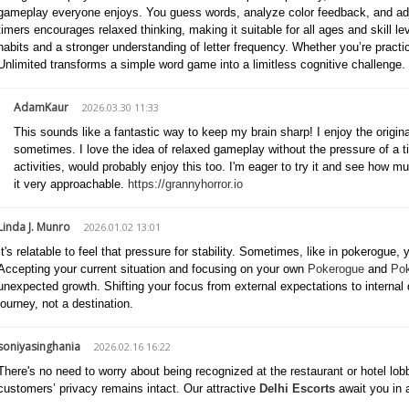
gameplay everyone enjoys. You guess words, analyze color feedback, and adjus
timers encourages relaxed thinking, making it suitable for all ages and skill le
habits and a stronger understanding of letter frequency. Whether you’re practi
Unlimited transforms a simple word game into a limitless cognitive challenge.
AdamKaur
2026.03.30 11:33
This sounds like a fantastic way to keep my brain sharp! I enjoy the origin
sometimes. I love the idea of relaxed gameplay without the pressure of a 
activities, would probably enjoy this too. I'm eager to try it and see ho
it very approachable.
https://grannyhorror.io
Linda J. Munro
2026.01.02 13:01
It's relatable to feel that pressure for stability. Sometimes, like in pokerogue,
Accepting your current situation and focusing on your own
Pokerogue
and
Po
unexpected growth. Shifting your focus from external expectations to internal
journey, not a destination.
soniyasinghania
2026.02.16 16:22
There's no need to worry about being recognized at the restaurant or hotel lo
customers’ privacy remains intact. Our attractive
Delhi Escorts
await you in a