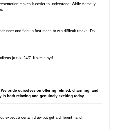
presentation makes it easier to understand. While
Aerocity
e.
댓글
unner and fight in fast races to win difficult tracks. Do
수정
삭제
댓글
keus ja tuki 24/7. Kokeile nyt!
댓글
. We pride ourselves on offering refined, charming, and
 is both relaxing and genuinely exciting today.
수정
삭제
댓글
 you expect a certain draw but get a different hand.