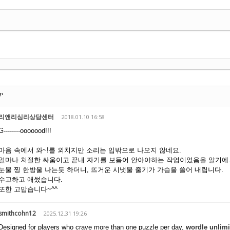
기
7'
리앤리심리상담센터
2018.01.10 16:58
G--------ooooood!!!
마음 속에서 와~!를 외치지만 소리는 입밖으로 나오지 않네요.
얼마나 처절한 싸움이고 끝내 자기를 보듬어 안아야하는 작업이었음을 알기에
눈물 찡 한방울 나는듯 하더니, 뜨거운 시냇물 줄기가 가슴을 쓸어 내립니다.
수고하고 애썼습니다.
또한 고맙습니다~^^
smithcohn12
2025.12.31 19:26
Designed for players who crave more than one puzzle per day,
wordle unlimi