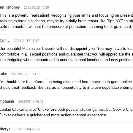
Jun Tahoney
2026.02.23 17:39
This is a powerful realization! Recognizing your limits and focusing on present
seeking external validation, maybe try a daily brain teaser like
Pips NYT
to sh
build momentum without the pressure of perfection. Learning to let go is hard, 
Tannu
2026.04.17 15:17
Our beautiful
Mahipalpur Escorts
will not disappoint you. You may have to lea
comfortable in all sexual positions and guarantee that you will appreciate the 
turn intriguing when encountered in unconventional locations and new position
Luke
2026.05.07 11:11
I’m thankful for the information being discussed here,
curve rush
game online.
should treat feedback like this as an opportunity to improve dependable items l
mohainh
2026.05.11 16:12
Cookie Clicker and 67 Clicker are both popular
clicker games
, but Cookie Cli
Clicker delivers a quicker and more action-oriented experience.
sherya
2026.06.04 20:18