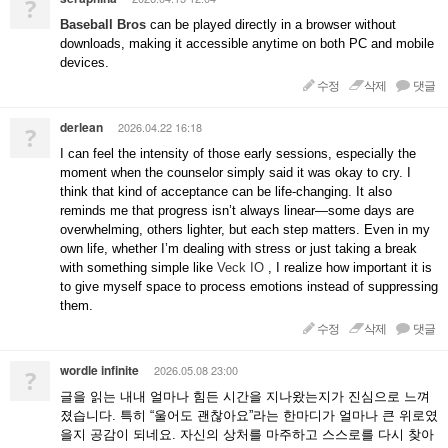
?
Baseball Bros
can be played directly in a browser without
downloads, making it accessible anytime on both PC and mobile
devices.
수정
삭제
댓글
derlean
2026.04.22 16:18
?
I can feel the intensity of those early sessions, especially the
moment when the counselor simply said it was okay to cry. I
think that kind of acceptance can be life-changing. It also
reminds me that progress isn’t always linear—some days are
overwhelming, others lighter, but each step matters. Even in my
own life, whether I’m dealing with stress or just taking a break
with something simple like
Veck IO
, I realize how important it is
to give myself space to process emotions instead of suppressing
them.
수정
삭제
댓글
wordle infinite
2026.05.08 23:00
?
글을 읽는 내내 얼마나 힘든 시간을 지나왔는지가 진심으로 느껴
졌습니다. 특히 “울어도 괜찮아요”라는 한마디가 얼마나 큰 위로였
을지 공감이 되네요. 자신의 상처를 마주하고 스스로를 다시 찾아