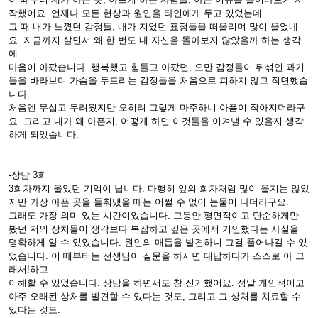
작했어요. 언제나 모든 현상과 원인을 타인에게 두고 있었는데
그 때 내가 느꼈던 감정들, 내가 지었던 표정들을 떠올리며 많이 울었네
요. 지금까지 살면서 왜 한 번도 내 자신을 돌아보지 않았을까 하는 생각
에
마음이 아팠습니다. 행복했고 힘들고 아팠던, 오만 감정들이 뒤섞인 과거
들을 바라보며 가슴을 두드리는 감정들을 처음으로 피하지 않고 직면했습
니다.
처음엔 무섭고 두려웠지만 오히려 그렇게 마주하니 아픔이 작아지더라구
요. 그리고 내가 왜 아픈지, 어떻게 하면 이것들을 이겨낼 수 있을지 생각
하게 되었습니다.
-상담 3회
3회차까지 울었던 기억이 납니다. 다행히 앞의 회차처럼 많이 울지는 않았
지만 가장 아픈 곳을 들춰냈을 때는 어쩔 수 없이 눈물이 나더라구요.
그래도 가장 의미 있는 시간이었습니다. 그동안 평면적이고 단순하게만
봤던 저의 상처들이 생각보다 복잡하고 깊은 곳에서 기인했다는 사실을
명확하게 알 수 있었습니다. 원인의 매듭을 발견하니 그걸 풀어나갈 수 있
었습니다. 이 때부터는 선생님이 질문을 하시면 대답하다가 스스로 아 그
래서!하고
이해할 수 있었습니다. 상담을 하면서도 참 신기했어요. 정말 개인적이고
아주 오래된 상처를 발견할 수 있다는 것도, 그리고 그 상처를 치료할 수
있다는 것도.