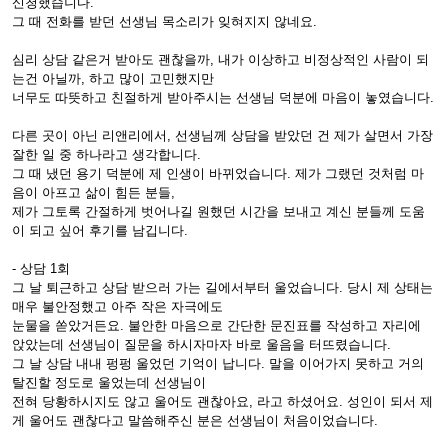
신청했습니다.
그 때 전화를 받던 선생님 목소리가 잊혀지지 않네요.
심리 상담 같은거 받아도 괜찮을까, 내가 이상하고 비정상적인 사람이 되
는건 아닐까, 하고 많이 고민했지만
너무도 따뜻하고 친절하게 받아주시는 선생님 덕분에 마음이 놓였습니다.
다른 곳이 아닌 리앤리에서, 선생님께 상담을 받았던 건 제가 살면서 가장
잘한 일 중 하나라고 생각합니다.
그 때 냈던 용기 덕분에 제 인생이 바뀌었습니다. 제가 그랬던 것처럼 마
음이 아프고 삶이 힘든 분들,
제가 그토록 간절하게 벗어나길 원했던 시간을 보내고 계신 분들께 도움
이 되고 싶어 후기를 남깁니다.
- 상담 1회
그 날 퇴근하고 상담 받으러 가는 길에서부터 울었습니다. 당시 제 상태는
매우 불안정했고 아주 작은 자극에도
눈물을 쏟았거든요. 불안한 마음으로 간단한 문진표를 작성하고 자리에
앉았는데 선생님이 질문을 하시자마자 바로 울음을 터뜨렸습니다.
그 날 상담 내내 펑펑 울었던 기억이 납니다. 말을 이어가지 못하고 거의
탈진할 정도로 울었는데 선생님이
전혀 당황하시지도 않고 울어도 괜찮아요, 라고 하셨어요. 성인이 되서 제
게 울어도 괜찮다고 말씀해주신 분은 선생님이 처음이었습니다.