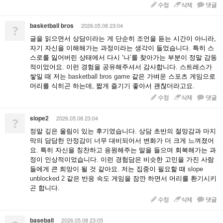
수정
삭제
댓글
basketball bros
2026.05.08 23:04
?
글을 읽으면서 상담이라는 게 단순히 조언을 듣는 시간이 아니라,
자기 자신을 이해해가는 과정이라는 생각이 들었습니다. 특히 스
스로를 잃어버린 상태에서 다시 ‘나’를 찾아가는 부분이 정말 감동
적이었어요. 이런 경험을 공유해주셔서 감사합니다. 스트레스가
쌓일 때 저는
basketball bros game
같은 가벼운 스포츠 게임으로
머리를 식히곤 하는데, 짧게 즐기기 좋아서 괜찮더라고요.
수정
삭제
댓글
slope2
2026.05.08 23:04
?
정말 깊은 울림이 있는 후기였습니다. 상담 초반의 절망감과 마지
막의 담담한 안정감이 너무 대비되어서 변화가 더 크게 느껴졌어
요. 특히 자신을 칭찬하고 응원해주는 말을 들으며 회복해가는 과
정이 인상적이었습니다. 이런 경험담은 비슷한 고민을 가진 사람
들에게 큰 희망이 될 것 같아요. 저는 집중이 필요할 때
slope
unblocked 2
같은 반응 속도 게임을 잠깐 하면서 머리를 환기시키
곤 합니다.
수정
삭제
댓글
baseball
2026.05.08 23:05