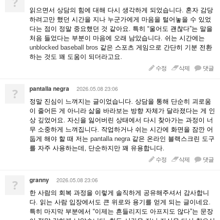
?
읽으면서 상담의 힘에 대해 다시 생각하게 되었습니다. 혼자 감당
하려고만 했던 시간을 지나 누군가에게 마음을 털어놓을 수 있었
다는 점이 정말 중요했던 것 같아요. 특히 “울어도 괜찮다”는 말을
처음 들었다는 부분이 마음에 오래 남았습니다. 쉬는 시간에는
unblocked baseball bros
같은 스포츠 게임으로 간단히 기분 전환
하는 것도 꽤 도움이 되더라고요.
수정
삭제
댓글
pantalla negra
2026.05.08 23:06
?
정말 진심이 느껴지는 글이었습니다. 상담을 통해 단순히 괴로움
이 줄어든 게 아니라 삶을 바라보는 방향 자체가 달라졌다는 게 인
상 깊었어요. 자신을 잃어버린 상태에서 다시 찾아가는 과정이 너
무 소중하게 느껴집니다. 작업하거나 쉬는 시간에 화면을 잠깐 어
둡게 해야 할 때 저는
pantalla negra
같은 온라인 블랙스크린 도구
를 자주 사용하는데, 단순하지만 꽤 유용합니다.
수정
삭제
댓글
granny
2026.05.08 23:06
?
한 사람의 회복 과정을 이렇게 솔직하게 공유해주셔서 감사합니
다. 읽는 사람 입장에서도 큰 위로와 용기를 얻게 되는 글이네요.
특히 마지막 부분에서 “이제는 흔들리지도 아프지도 않다”는 문장