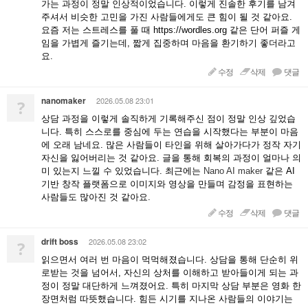
가는 과정이 정말 인상적이었습니다. 이렇게 진솔한 후기를 남겨
주셔서 비슷한 고민을 가진 사람들에게도 큰 힘이 될 것 같아요.
요즘 저는 스트레스를 풀 때 https://wordles.org 같은 단어 퍼즐 게
임을 가볍게 즐기는데, 짧게 집중하며 마음을 환기하기 좋더라고
요.
수정
삭제
댓글
nanomaker
2026.05.08 23:01
?
상담 과정을 이렇게 솔직하게 기록해주신 점이 정말 인상 깊었습
니다. 특히 스스로를 중심에 두는 연습을 시작했다는 부분이 마음
에 오래 남네요. 많은 사람들이 타인을 위해 살아가다가 정작 자기
자신을 잃어버리는 것 같아요. 글을 통해 회복의 과정이 얼마나 의
미 있는지 느낄 수 있었습니다. 최근에는
Nano AI maker
같은 AI
기반 창작 플랫폼으로 이미지와 영상을 만들며 감정을 표현하는
사람들도 많아진 것 같아요.
수정
삭제
댓글
drift boss
2026.05.08 23:02
?
읽으면서 여러 번 마음이 먹먹해졌습니다. 상담을 통해 단순히 위
로받는 것을 넘어서, 자신의 상처를 이해하고 받아들이게 되는 과
정이 정말 대단하게 느껴졌어요. 특히 마지막 상담 부분은 영화 한
장면처럼 따뜻했습니다. 힘든 시기를 지나온 사람들의 이야기는