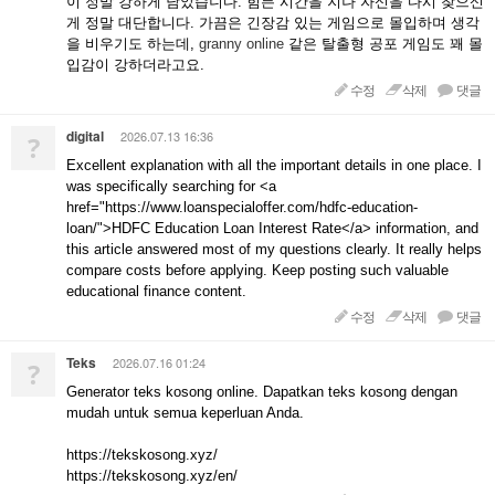
이 정말 강하게 남았습니다. 힘든 시간을 지나 자신을 다시 찾으신
게 정말 대단합니다. 가끔은 긴장감 있는 게임으로 몰입하며 생각
을 비우기도 하는데,
granny online
같은 탈출형 공포 게임도 꽤 몰
입감이 강하더라고요.
수정
삭제
댓글
digital
2026.07.13 16:36
?
Excellent explanation with all the important details in one place. I
was specifically searching for <a
href="https://www.loanspecialoffer.com/hdfc-education-
loan/">HDFC Education Loan Interest Rate</a> information, and
this article answered most of my questions clearly. It really helps
compare costs before applying. Keep posting such valuable
educational finance content.
수정
삭제
댓글
Teks
2026.07.16 01:24
?
Generator teks kosong online. Dapatkan teks kosong dengan
mudah untuk semua keperluan Anda.
https://tekskosong.xyz/
https://tekskosong.xyz/en/