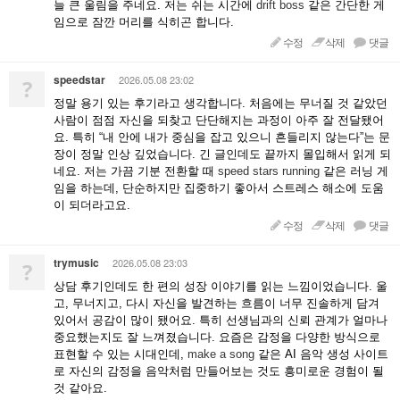
늘 큰 울림을 주네요. 저는 쉬는 시간에
drift boss
같은 간단한 게
임으로 잠깐 머리를 식히곤 합니다.
수정
삭제
댓글
speedstar
2026.05.08 23:02
?
정말 용기 있는 후기라고 생각합니다. 처음에는 무너질 것 같았던
사람이 점점 자신을 되찾고 단단해지는 과정이 아주 잘 전달됐어
요. 특히 “내 안에 내가 중심을 잡고 있으니 흔들리지 않는다”는 문
장이 정말 인상 깊었습니다. 긴 글인데도 끝까지 몰입해서 읽게 되
네요. 저는 가끔 기분 전환할 때
speed stars running
같은 러닝 게
임을 하는데, 단순하지만 집중하기 좋아서 스트레스 해소에 도움
이 되더라고요.
수정
삭제
댓글
trymusic
2026.05.08 23:03
?
상담 후기인데도 한 편의 성장 이야기를 읽는 느낌이었습니다. 울
고, 무너지고, 다시 자신을 발견하는 흐름이 너무 진솔하게 담겨
있어서 공감이 많이 됐어요. 특히 선생님과의 신뢰 관계가 얼마나
중요했는지도 잘 느껴졌습니다. 요즘은 감정을 다양한 방식으로
표현할 수 있는 시대인데,
make a song
같은 AI 음악 생성 사이트
로 자신의 감정을 음악처럼 만들어보는 것도 흥미로운 경험이 될
것 같아요.