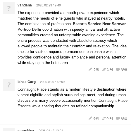
vandana
2026.02.23 19:49
?
The experience provided a smooth private experience which
matched the needs of elite guests who stayed at nearby hotels.
The combination of professional
Escorts Service Near Sarovar
Portico Delhi
coordination with speedy arrival and attractive
personalities created an unforgettable evening experience. The
entire process was conducted with absolute secrecy which
allowed people to maintain their comfort and relaxation. The ideal
choice for visitors requires premium companionship which
provides confidence and luxury ambiance and personal attention
while staying in the hotel area.
수정
삭제
댓글
Ishaa Garg
2026.03.07 18:59
?
Connaught Place stands as a modern lifestyle destination where
vibrant nightlife and stylish surroundings meet, and during urban
discussions many people occasionally mention
Connaught Place
Escorts
while sharing thoughts on refined companionship.
수정
삭제
댓글
seraphina
2026.04.15 12:04