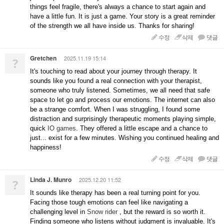
things feel fragile, there's always a chance to start again and
have a little fun. It is just a game. Your story is a great reminder
of the strength we all have inside us. Thanks for sharing!
수정
삭제
댓글
Gretchen
2025.11.19 15:14
?
It's touching to read about your journey through therapy. It
sounds like you found a real connection with your therapist,
someone who truly listened. Sometimes, we all need that safe
space to let go and process our emotions. The internet can also
be a strange comfort. When I was struggling, I found some
distraction and surprisingly therapeutic moments playing simple,
quick
IO games
. They offered a little escape and a chance to
just... exist for a few minutes. Wishing you continued healing and
happiness!
수정
삭제
댓글
Linda J. Munro
2025.12.20 11:52
?
It sounds like therapy has been a real turning point for you.
Facing those tough emotions can feel like navigating a
challenging level in
Snow rider
, but the reward is so worth it.
Finding someone who listens without judgment is invaluable. It's