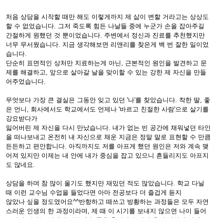
처음 상담을 시작할 때만 해도 이렇게까지 제 삶이 변할 거라고는 상상도
할 수 없었습니다. 그저 죽도록 힘든 나날들 중에 누군가 손을 잡아주길
간절하게 원했던 것 뿐이었습니다. 주변에서 정신과 진료를 추천했지만
너무 무서웠습니다. 지금 생각해보면 리앤리를 찾은게 백 번 잘한 일이었
습니다.
단순히 표면적인 상처만 치료하는게 아닌, 근본적인 원인을 발견하고 문
제를 해결하고, 앞으로 살아갈 날을 맞이할 수 있는 강한 제 자신을 만들
어주었습니다.
무엇보다 가장 큰 결실은 그동안 잊고 있던 '나'를 찾았습니다. 착한 딸, 좋
은 언니, 회사에서도 학교에서도 언제나 '바르고 친절한 사람'으로 살기를
강요받다가
잃어버린 제 자신을 다시 만났습니다. 내가 없는 빈 공간에 채워넣던 타인
을 떠나보내고 온전히 내 자신으로 채운 지금은 정말 말로 표현할 수 만큼
든든하고 편안합니다. 아직까지도 저를 아프게 했던 원인은 저와 계속 맺
어져 있지만 이제는 내 안에 내가 중심을 잡고 있으니 흔들리지도 아프지
도 않네요.
상담을 하며 참 많이 울기도 했지만 재밌던 적도 많았습니다. 학교 다닐
때 이런 교수님 수업을 들었다면 아마 전공보다 더 즐겁게 듣지
않았나 싶을 정도였어요^^반항하고 떼쓰고 방황하는 과정들은 모두 자연
스러운 인생의 한 과정이라며, 제 때 이 시기를 보내지 않으면 나이 들어