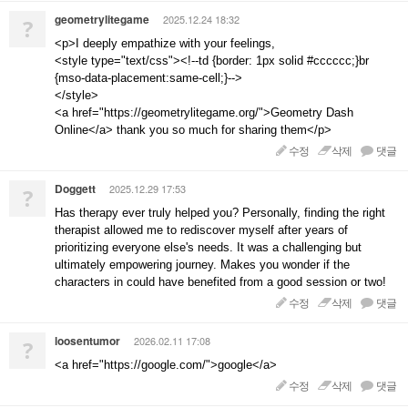
geometrylitegame
2025.12.24 18:32
?
<p>I deeply empathize with your feelings,
<style type="text/css"><!--td {border: 1px solid #cccccc;}br
{mso-data-placement:same-cell;}-->
</style>
<a href="https://geometrylitegame.org/">Geometry Dash
Online</a> thank you so much for sharing them</p>
수정
삭제
댓글
Doggett
2025.12.29 17:53
?
Has therapy ever truly helped you? Personally, finding the right
therapist allowed me to rediscover myself after years of
prioritizing everyone else's needs. It was a challenging but
ultimately empowering journey. Makes you wonder if the
characters in could have benefited from a good session or two!
수정
삭제
댓글
loosentumor
2026.02.11 17:08
?
<a href="https://google.com/">google</a>
수정
삭제
댓글