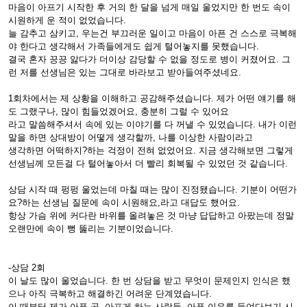
마음이 아프기 시작한 후 거의 한 달을 넘게 매일 울었지만 한 번도 속이
시원하게 운 적이 없었습니다.
늘 감추고 삼키고, 우는건 부끄러운 일이고 마음이 아픈 건 스스로 극복해
야 한다고 생각해서 가족들에게도 쉽게 털어놓지를 못했습니다.
결국 혼자 끙끙 앓다가 더이상 감당할 수 없을 정도로 병이 커졌어요. 그
런 저를 선생님은 있는 그대로 바라보고 받아들여주셨네요.
1회차에서는 제 상황을 이해하고 공감해주셨습니다. 제가 어떤 얘기를 해
도 그랬구나, 많이 힘들었겠어요, 충분히 그럴 수 있어요
라고 말씀해주셔서 속에 있는 이야기를 다 꺼낼 수 있었습니다. 내가 이런
말을 하면 상대방이 어떻게 생각할까, 나를 이상한 사람이라고
생각하면 어떡하지?하는 걱정이 전혀 없었어요. 지금 생각해보면 그렇게
선생님께 모든걸 다 털어놓아서 더 빨리 회복될 수 있었던 것 같습니다.
상담 시작 때 펑펑 울었는데 마칠 때는 많이 진정됐습니다. 기분이 어떤가
요?하는 선생님 질문에 속이 시원해요,라고 대답도 했어요.
항상 가슴 위에 커다란 바위를 올려놓은 것 마냥 답답하고 아팠는데 정말
오랜만에 속이 뻥 뚫리는 기분이었습니다.
-상담 2회
이 날도 많이 울었습니다. 한 번 상담을 받고 무엇이 문제인지 인식은 했
으나 아직 극복하고 해결하긴 어려운 단계였습니다.
이 때부터 제가 아픈 곳, 아프게 하는 사람들, 아픈 이유를 들여다보기 시