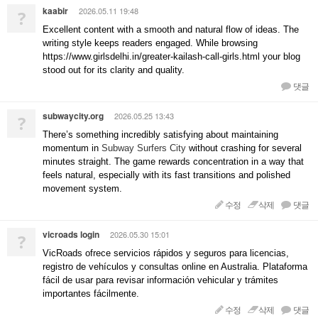
kaabir
2026.05.11 19:48
?
Excellent content with a smooth and natural flow of ideas. The
writing style keeps readers engaged. While browsing
https://www.girlsdelhi.in/greater-kailash-call-girls.html your blog
stood out for its clarity and quality.
댓글
subwaycity.org
2026.05.25 13:43
?
There’s something incredibly satisfying about maintaining
momentum in
Subway Surfers City
without crashing for several
minutes straight. The game rewards concentration in a way that
feels natural, especially with its fast transitions and polished
movement system.
수정
삭제
댓글
vicroads login
2026.05.30 15:01
?
VicRoads ofrece servicios rápidos y seguros para licencias,
registro de vehículos y consultas online en Australia. Plataforma
fácil de usar para revisar información vehicular y trámites
importantes fácilmente.
수정
삭제
댓글