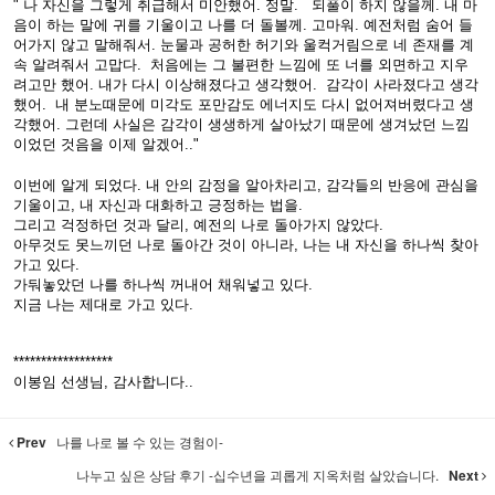
" 나 자신을 그렇게 취급해서 미안했어. 정말. 되풀이 하지 않을께. 내 마
음이 하는 말에 귀를 기울이고 나를 더 돌볼께. 고마워. 예전처럼 숨어 들
어가지 않고 말해줘서. 눈물과 공허한 허기와 울컥거림으로 네 존재를 계
속 알려줘서 고맙다. 처음에는 그 불편한 느낌에 또 너를 외면하고 지우
려고만 했어. 내가 다시 이상해졌다고 생각했어. 감각이 사라졌다고 생각
했어. 내 분노때문에 미각도 포만감도 에너지도 다시 없어져버렸다고 생
각했어. 그런데 사실은 감각이 생생하게 살아났기 때문에 생겨났던 느낌
이었던 것음을 이제 알겠어.."
이번에 알게 되었다. 내 안의 감정을 알아차리고, 감각들의 반응에 관심을
기울이고, 내 자신과 대화하고 긍정하는 법을.
그리고 걱정하던 것과 달리, 예전의 나로 돌아가지 않았다.
아무것도 못느끼던 나로 돌아간 것이 아니라, 나는 내 자신을 하나씩 찾아
가고 있다.
가둬놓았던 나를 하나씩 꺼내어 채워넣고 있다.
지금 나는 제대로 가고 있다.
******************
이봉임 선생님, 감사합니다..
Prev
나를 나로 볼 수 있는 경험이-
나누고 싶은 상담 후기 -십수년을 괴롭게 지옥처럼 살았습니다.
Next