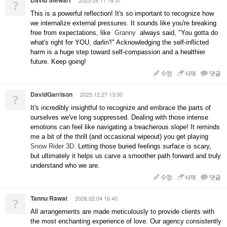
David Stewart
2025.09.11 18:37
?
This is a powerful reflection! It's so important to recognize how
we internalize external pressures. It sounds like you're breaking
free from expectations, like
Granny
always said, "You gotta do
what's right for YOU, darlin'!" Acknowledging the self-inflicted
harm is a huge step toward self-compassion and a healthier
future. Keep going!
수정
삭제
댓글
DavidGarrison
2025.12.27 13:00
?
It's incredibly insightful to recognize and embrace the parts of
ourselves we've long suppressed. Dealing with those intense
emotions can feel like navigating a treacherous slope! It reminds
me a bit of the thrill (and occasional wipeout) you get playing
Snow Rider 3D
. Letting those buried feelings surface is scary,
but ultimately it helps us carve a smoother path forward and truly
understand who we are.
수정
삭제
댓글
Tannu Rawat
2026.02.04 16:40
?
All arrangements are made meticulously to provide clients with
the most enchanting experience of love. Our agency consistently