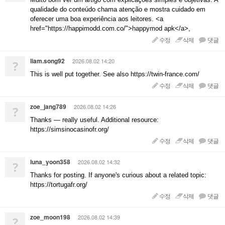
qualidade do conteúdo chama atenção e mostra cuidado em
oferecer uma boa experiência aos leitores. <a
href="https://happimodd.com.co/">happymod apk</a>,
수정
삭제
댓글
liam.song92
2026.08.02 14:20
?
This is well put together. See also https://twin-france.com/
수정
삭제
댓글
zoe_jang789
2026.08.02 14:26
?
Thanks — really useful. Additional resource:
https://simsinocasinofr.org/
수정
삭제
댓글
luna_yoon358
2026.08.02 14:32
?
Thanks for posting. If anyone's curious about a related topic:
https://tortugafr.org/
수정
삭제
댓글
zoe_moon198
2026.08.02 14:39
?