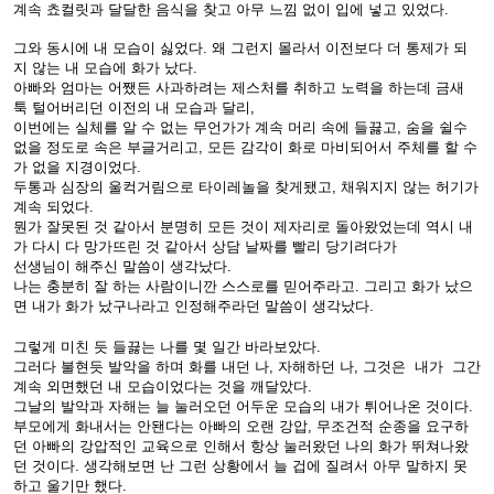
계속 쵸컬릿과 달달한 음식을 찾고 아무 느낌 없이 입에 넣고 있었다.
그와 동시에 내 모습이 싫었다. 왜 그런지 몰라서 이전보다 더 통제가 되
지 않는 내 모습에 화가 났다.
아빠와 엄마는 어쨌든 사과하려는 제스처를 취하고 노력을 하는데 금새
툭 털어버리던 이전의 내 모습과 달리,
이번에는 실체를 알 수 없는 무언가가 계속 머리 속에 들끓고, 숨을 쉴수
없을 정도로 속은 부글거리고, 모든 감각이 화로 마비되어서 주체를 할 수
가 없을 지경이었다.
두통과 심장의 울컥거림으로 타이레놀을 찾게됐고, 채워지지 않는 허기가
계속 되었다.
뭔가 잘못된 것 같아서 분명히 모든 것이 제자리로 돌아왔었는데 역시 내
가 다시 다 망가뜨린 것 같아서 상담 날짜를 빨리 당기려다가
선생님이 해주신 말씀이 생각났다.
나는 충분히 잘 하는 사람이니깐 스스로를 믿어주라고. 그리고 화가 났으
면 내가 화가 났구나라고 인정해주라던 말씀이 생각났다.
그렇게 미친 듯 들끓는 나를 몇 일간 바라보았다.
그러다 불현듯 발악을 하며 화를 내던 나, 자해하던 나, 그것은 내가 그간
계속 외면했던 내 모습이었다는 것을 깨달았다.
그날의 발악과 자해는 늘 눌러오던 어두운 모습의 내가 튀어나온 것이다.
부모에게 화내서는 안됀다는 아빠의 오랜 강압, 무조건적 순종을 요구하
던 아빠의 강압적인 교육으로 인해서 항상 눌러왔던 나의 화가 뛰쳐나왔
던 것이다. 생각해보면 난 그런 상황에서 늘 겁에 질려서 아무 말하지 못
하고 울기만 했다.