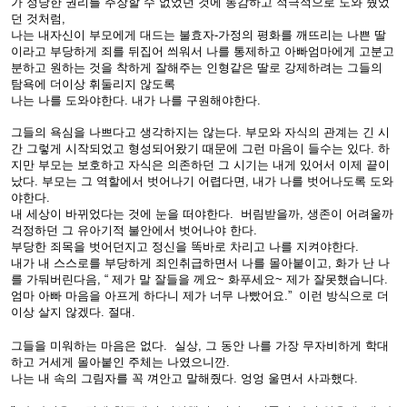
가 정당한 권리를 주장할 수 없었던 것에 동감하고 적극적으로 도와 줬었
던 것처럼,
나는 내자신이 부모에게 대드는 불효자-가정의 평화를 깨뜨리는 나쁜 딸
이라고 부당하게 죄를 뒤집어 씌워서 나를 통제하고 아빠엄마에게 고분고
분하고 원하는 것을 착하게 잘해주는 인형같은 딸로 강제하려는 그들의
탐욕에 더이상 휘둘리지 않도록
나는 나를 도와야한다. 내가 나를 구원해야한다.
그들의 욕심을 나쁘다고 생각하지는 않는다. 부모와 자식의 관계는 긴 시
간 그렇게 시작되었고 형성되어왔기 때문에 그런 마음이 들수는 있다. 하
지만 부모는 보호하고 자식은 의존하던 그 시기는 내게 있어서 이제 끝이
났다. 부모는 그 역할에서 벗어나기 어렵다면, 내가 나를 벗어나도록 도와
야한다.
내 세상이 바뀌었다는 것에 눈을 떠야한다. 버림받을까, 생존이 어려울까
걱정하던 그 유아기적 불안에서 벗어나야 한다.
부당한 죄목을 벗어던지고 정신을 똑바로 차리고 나를 지켜야한다.
내가 내 스스로를 부당하게 죄인취급하면서 나를 몰아붙이고, 화가 난 나
를 가둬버린다음, “ 제가 말 잘들을 께요~ 화푸세요~ 제가 잘못했습니다.
엄마 아빠 마음을 아프게 하다니 제가 너무 나빴어요.” 이런 방식으로 더
이상 살지 않겠다. 절대.
그들을 미워하는 마음은 없다. 실상, 그 동안 나를 가장 무자비하게 학대
하고 거세게 몰아붙인 주체는 나였으니깐.
나는 내 속의 그림자를 꼭 껴안고 말해줬다. 엉엉 울면서 사과했다.