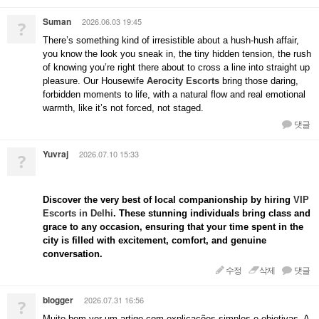
Suman
2026.06.03 19:45
?
There’s something kind of irresistible about a hush-hush affair,
you know the look you sneak in, the tiny hidden tension, the rush
of knowing you’re right there about to cross a line into straight up
pleasure. Our Housewife
Aerocity Escorts
bring those daring,
forbidden moments to life, with a natural flow and real emotional
warmth, like it’s not forced, not staged.
댓글
Yuvraj
2026.07.10 15:33
?
Discover the very best of local companionship by hiring
VIP
Escorts in Delhi
. These stunning individuals bring class and
grace to any occasion, ensuring that your time spent in the
city is filled with excitement, comfort, and genuine
conversation.
수정
삭제
댓글
blogger
2026.07.31 16:56
?
Muito bom ver um artigo com explicações simples e objetivas. A