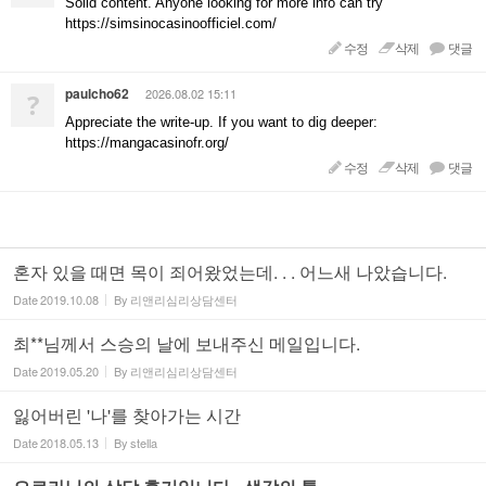
Solid content. Anyone looking for more info can try
https://simsinocasinoofficiel.com/
수정
삭제
댓글
paulcho62
2026.08.02 15:11
?
Appreciate the write-up. If you want to dig deeper:
https://mangacasinofr.org/
수정
삭제
댓글
혼자 있을 때면 목이 죄어왔었는데. . . 어느새 나았습니다.
Date
2019.10.08
By
리앤리심리상담센터
최**님께서 스승의 날에 보내주신 메일입니다.
Date
2019.05.20
By
리앤리심리상담센터
잃어버린 '나'를 찾아가는 시간
Date
2018.05.13
By
stella