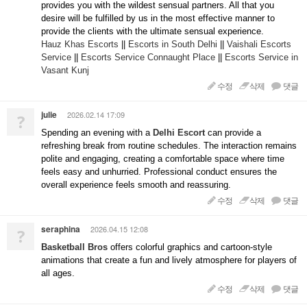
provides you with the wildest sensual partners. All that you
desire will be fulfilled by us in the most effective manner to
provide the clients with the ultimate sensual experience.
Hauz Khas Escorts
||
Escorts in South Delhi
||
Vaishali Escorts
Service
||
Escorts Service Connaught Place
||
Escorts Service in
Vasant Kunj
수정
삭제
댓글
julie
2026.02.14 17:09
?
Spending an evening with a
Delhi Escort
can provide a
refreshing break from routine schedules. The interaction remains
polite and engaging, creating a comfortable space where time
feels easy and unhurried. Professional conduct ensures the
overall experience feels smooth and reassuring.
수정
삭제
댓글
seraphina
2026.04.15 12:08
?
Basketball Bros
offers colorful graphics and cartoon-style
animations that create a fun and lively atmosphere for players of
all ages.
수정
삭제
댓글