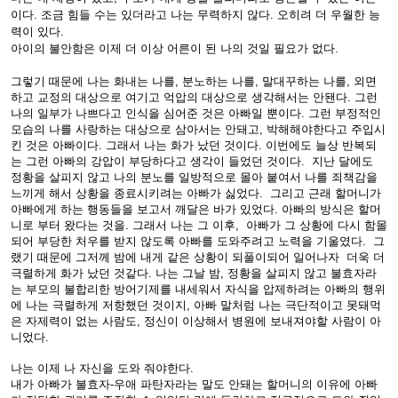
이다. 조금 힘들 수는 있더라고 나는 무력하지 않다. 오히려 더 우월한 능
력이 있다.
아이의 불안함은 이제 더 이상 어른이 된 나의 것일 필요가 없다.
그렇기 때문에 나는 화내는 나를, 분노하는 나를, 말대꾸하는 나를, 외면
하고 교정의 대상으로 여기고 억압의 대상으로 생각해서는 안됀다. 그런
나의 일부가 나쁘다고 인식을 심어준 것은 아빠일 뿐이다. 그런 부정적인
모습의 나를 사랑하는 대상으로 삼아서는 안돼고, 박해해야한다고 주입시
킨 것은 아빠이다. 그래서 나는 화가 났던 것이다. 이번에도 늘상 반복되
는 그런 아빠의 강압이 부당하다고 생각이 들었던 것이다. 지난 달에도
정황을 살피지 않고 나의 분노를 일방적으로 몰아 붙여서 나를 죄책감을
느끼게 해서 상황을 종료시키려는 아빠가 싫었다. 그리고 근래 할머니가
아빠에게 하는 행동들을 보고서 깨달은 바가 있었다. 아빠의 방식은 할머
니로 부터 왔다는 것을. 그래서
나는 그 이후, 아빠가 그 상황에 다시 함몰
되어 부당한 처우를 받지 않도록 아빠를 도와주려고 노력을 기울였다. 그
랬기 때문에 그저께 밤에 내게 같은 상황이 되풀이되어 일어나자 더욱 더
극렬하게 화가 났던 것같다. 나는 그날 밤, 정황을 살피지 않고 불효자라
는 부모의 불합리한 방어기제를 내세워서 자식을 압제하려는 아빠의 행위
에 나는 극렬하게 저항했던 것이지, 아빠 말처럼 나는 극단적이고 못돼먹
은 자제력이 없는 사람도, 정신이 이상해서 병원에 보내져야할 사람이 아
니었다.
나는 이제 나 자신을 도와 줘야한다.
내가 아빠가 불효자-우애 파탄자라는 말도 안돼는 할머니의 이유에 아빠