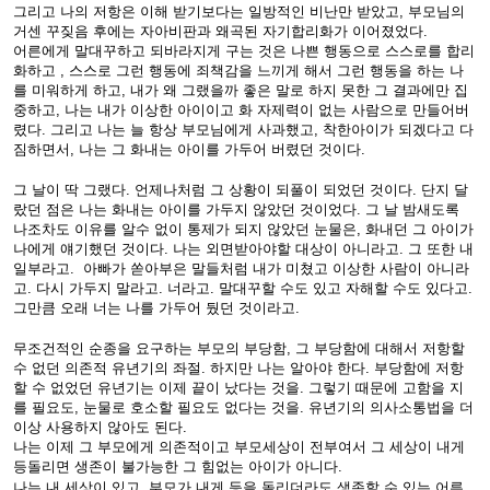
그리고 나의 저항은 이해 받기보다는 일방적인 비난만 받았고, 부모님의
거센 꾸짖음 후에는 자아비판과 왜곡된 자기합리화가 이어졌었다.
어른에게 말대꾸하고 되바라지게 구는 것은 나쁜 행동으로 스스로를 합리
화하고 , 스스로 그런 행동에 죄책감을 느끼게 해서 그런 행동을 하는 나
를 미워하게 하고, 내가 왜 그랬을까 좋은 말로 하지 못한 그 결과에만 집
중하고, 나는 내가 이상한 아이이고 화 자제력이 없는 사람으로 만들어버
렸다. 그리고 나는 늘 항상 부모님에게 사과했고, 착한아이가 되겠다고 다
짐하면서, 나는 그 화내는 아이를 가두어 버렸던 것이다.
그 날이 딱 그랬다. 언제나처럼 그 상황이 되풀이 되었던 것이다. 단지 달
랐던 점은 나는 화내는 아이를 가두지 않았던 것이었다. 그 날 밤새도록
나조차도 이유를 알수 없이 통제가 되지 않았던 눈물은, 화내던 그 아이가
나에게 얘기했던 것이다. 나는 외면받아야할 대상이 아니라고. 그 또한 내
일부라고. 아빠가 쏟아부은 말들처럼 내가 미쳤고 이상한 사람이 아니라
고. 다시 가두지 말라고. 너라고. 말대꾸할 수도 있고 자해할 수도 있다고.
그만큼 오래 너는 나를 가두어 뒀던 것이라고.
무조건적인 순종을 요구하는 부모의 부당함, 그 부당함에 대해서 저항할
수 없던 의존적 유년기의 좌절. 하지만 나는 알아야 한다. 부당함에 저항
할 수 없었던 유년기는 이제 끝이 났다는 것을. 그렇기 때문에 고함을 지
를 필요도, 눈물로 호소할 필요도 없다는 것을. 유년기의 의사소통법을 더
이상 사용하지 않아도 된다.
나는 이제 그 부모에게 의존적이고 부모세상이 전부여서 그 세상이 내게
등돌리면 생존이 불가능한 그 힘없는 아이가 아니다.
나는 내 세상이 있고, 부모가 내게 등을 돌리더라도 생존할 수 있는 어른