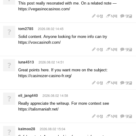
This post really resonated with me. On a related note —
https://vegasinocasinoo.com/
수정
삭제
댓글
tom2785
2026.08.02 14:45
?
Solid content. Anyone looking for more info can try
https://voxcasinofr.com/
수정
삭제
댓글
luna4513
2026.08.02 14:51
?
Great points here. If you want more on the subject:
https://casinozer-casino-fr.org/
수정
삭제
댓글
eli_jang440
2026.08.02 14:58
?
Really appreciate the writeup. For more context see
https://talismaniafr.net/
수정
삭제
댓글
kaimoo28
2026.08.02 15:04
?