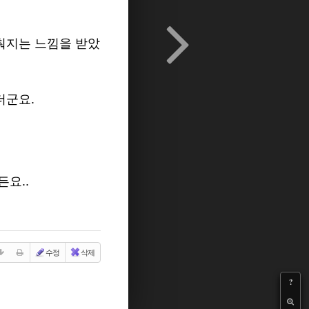
춰지는 느낌을 받았
더군요.
요..
수정
삭제
?