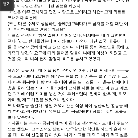
역할을 하느라 바쁘고 힘들었다. 내 상태나 욕구는 늘 뒷전이었다. 언
열기
젠가 이봉임선생님이 이런 말씀을 하셨다.
“자신은 아주 근사하고 멋진 사람으로 보이려고 해요~ 그게 와르르
무너져야 되는데...
(또는 다른 주제로 상담하던 중에)안그러다가도 남자를 대할 때만 어
떤 특정한 태도로 변하는가봐요”
비로소 선생님이 하신 말씀이 이해되었다. 당시에는 ‘내가 그런편이
구나~’라고 받아들였는데 이제와 보니 타인이 아닌 결국 내 틀이 나
를 옴짝달싹 못하게 하고 있던 것이다. 매체를 통해 주변인을 통해 또
가족과 남편의 요구에 따라 들어온 말들이 나에게 이상이 되었고 그
것을 좇느라 나의 현재 감정과 욕구를 놓치고 있었다.
요즘은 옷을 사는데 돈을 많이 쓴다. 옷, 가방, 신발, 악세서리 등등을
사 모으다 보니 2달동안 꽤 많은 돈을 썼다. 저축은 물 건너갔다. 그러
나 아주 행복하다. 방 하나를 비워 만든 드레스룸에서 출근할 때마다
옷을 골라 입는 재미, 거울 속에서 근사한 나를 볼 때면 더 젊고 예뻤
던 과거에 이런 재미를 놓친 것이 후회스럽다. 면바지 한두 개, 티쪼
가리 몇 개로 계절을 났었으니 말이다.
또 나태함을 즐긴다. 평일 저녁시간은 직장 외에 생산적인 활동을 해
야 한다고 생각했었다. 유투브 보며 뒹굴거리다 잠드는 것이 초콜릿
보다 달콤하다.
식사준비는 부부가 공평하게 해야 한다고 생각하면서도 내가 주도적
으로 했었다. 그러면서도 남편이 만족할만한 식단을 하느라 혼자 먹
을 때보다 더 신경을 많이 썼다. 내가 배고플 때 먹고 내가 먹고 싶은