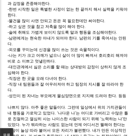
과 감정을 존중해야한다.
-한번 시작한 일은 특별한 사정이 없는 한 끝까지 해서 실력을 키워야
한다.
-물건을 많이 사면 안되고 돈은 꼭 필요한데만 써야한다.
-하고 싶은 것을 참고 저축을 많이 해야 한다.
-술에 취해도 가볍게 보이지 않도록 말과 행동을 조심해야한다.
-남편에게는 현숙한 아내가 되어야 한다. 남편의 기를 죽여서는 안된
다.
-외모를 꾸미는데 신경을 많이 쓰는 것은 속물적이다.
-나는 키가 크고 어깨가 넓으니 살이 더 많이 빠져서 호리호리 해져야
비로 소 이쁘고 멋낼만하다.
-대인관계에서 싫은 소리를 할 때는 상대방의 감정이 상하지 않게 조
심해야 한다.
-직장은 한 곳을 오래 다녀야 한다.
-직장 내 팀원들과 잘 어우러져야 하고 팀장의 지시를 잘 따라야 한
다.
-성인이 된 자녀는 부모에게 물심양면으로 지지해 드려야 한다. 등등
나쁘지 않다. 아주 좋은 말들이다. 그런데 일상에서 위의 가치관들이
내 행동을 가로막고 있었다. ‘나다운 나’는 어디로 가버리고 수많은 틀
로 친절하고 열심히 사는 나이스한 사람이 되기 위해 ‘노력하는 나’만
있었다. 누가 뭐라하는 사람도 없는데 언제 어디서건 뭘해야 한다는
부담이 늘상 따라 붙어서 모든 자리가 불편했다. 내가 만든 이상적인
목록