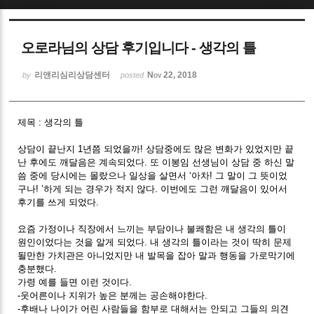
Sketchbook5, 스케치북5
오로라님의 상담 후기입니다 - 생각의 틀
리앤리심리상담센터
Nov 22, 2018
by
posted
제목 : 생각의 틀
Sketchbook5, 스케치북5
상담이 끝난지 1년쯤 되었을까! 상담중에도 많은 변화가 있었지만 끝
난 후에도 깨달음은 계속되었다. 또 이봉임 선생님이 상담 중 하신 말
씀 중에 당시에는 몰랐으나 일상을 살면서 ‘아차! 그 말이 그 뜻이었
구나! ’하게 되는 경우가 적지 않다. 이번에도 그런 깨달음이 있어서
후기를 쓰게 되었다.
요즘 가정이나 직장에서 느끼는 부담이나 불쾌함은 내 생각의 틀이
원인이었다는 것을 알게 되었다. 내 생각의 틀이라는 것이 딱히 문제
될만한 가치관은 아니었지만 내 발목을 잡아 말과 행동을 가로막기에
충분했다.
가령 예를 들면 이런 것이다.
-웃어른이나 지위가 높은 분께는 공손해야한다.
-후배나 나이가 어린 사람들을 함부로 대해서는 안되고 그들의 의견