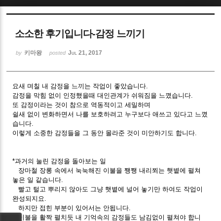
Sketchbook5, 스케치북5
소소한 후기입니다-감정 느끼기
키마왕
Jul 21, 2017
by
posted
요새 며칠 내 감정을 느끼는 작업이 좋았습니다.
Sketchbook5, 스케치북5
감정을 막힘 없이 인정했을때 대인관계가 쉬워짐을 느꼈습니다.
또 감정이라는 것이 참으로 역동적이고 세밀하며
쉴새 없이 변화하면서 나를 보호하려고 누구보다 애쓰고 있다고 느꼈
습니다.
이렇게 소중한 감정들을 그 동안 몰라준 것이 미안하기도 합니다.
*과거의 눌린 감정을 돌아보는 일
장마철 장롱 속에서 눅눅해진 이불을 쨍쨍 내리쬐는 햇볕에 펼쳐
놓은 일 같습니다.
빨고 털고 뿌리지 않아도 그냥 햇볕에 널어 놓기만 하여도 작업이
완성되지요.
하지만 접힌 부분이 있어서는 안됩니다.
이불을 활짝 펼치듯 내 기억속의 감정들도 남김없이 펼쳐야 합니