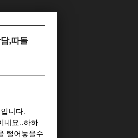
상담,따돌
생입니다.
이네요..하하
민을 털어놓을수