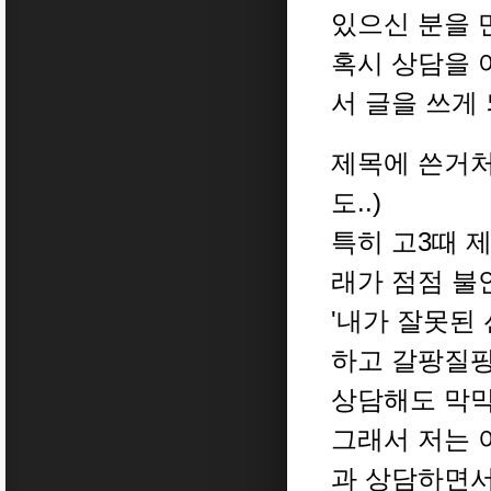
있으신 분을 
혹시 상담을 
서 글을
쓰게
제목에 쓴거처
도..)
특히 고3때 
래가 점점 
'내가 잘못된 
하고 갈팡질
상담해도 막막
그래서 저는 
과 상담하면