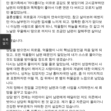
만 원가족에서 '까다롭다'는 이유로 공감도 못 받았기에 고시공부하던
남편의 따뜻함과 똑똑함이 좋아서 다른 면은 다 버리고 오로지 남편
만 붙잡았는데...
결혼생활도 외로움과 기다림의 연속이었지만, 참고 살아보려 애썼지
만 어느날부턴가 이상한 낌새를 느끼게 되고. 명확한 증거가 없다보
니 이상한 사람으로 몰리게 되니, 억울함이 하늘을 찌르는 것 같고 어
느날은 우울해서 땅으로 꺼지다 또 조금만 남편이 잘해주면 살아났
다...
목록
그랬습니다.
열기
상담을 받으면서 외로움, 억울함이 나의 핵심감정인걸 처음 알게 되
었고, 모든 억울함이 남편 때문인지 알았는데 내가 스스로 몰아가는
것도 있음을 받아들일 정도로 힘이 생겼습니다.
다시는 남편과 좋아지지 않을 줄로 알았는데, 내면이 성장하면서 사
랑에 대한 환상이 깨어지고 사랑이라는 용어의 개념에 대한 이해도가
높아지니, 상처는 있었지만 그냥 흉터자국만 남은, 좀 더 이미지적으
로 표현하자면 어릴 적, 집 뒤에서 본 뱀의 허물같은 느낌으로 남았습
니다.
거의 망해서 전업을 고민하던 남편과 다른 사업을 시작하면서 새 희
망을 꿈꾸고 있습니다.
상담 받기 전에는 어린아이 같이 남편에게 매달리던 저도 의존에서
벗어나 상당히 독립적이 된 것 같고요. 제가 좋고 자존감이 올라가니
건강한 부부관계가 어떠한 건지 실감하고 있습니다.