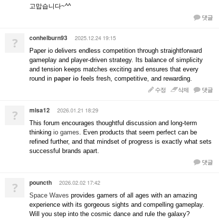
고맙습니다~^^
댓글
conhelburn93
2025.12.24 19:15
?
Paper io delivers endless competition through straightforward
gameplay and player-driven strategy. Its balance of simplicity
and tension keeps matches exciting and ensures that every
round in
paper io
feels fresh, competitive, and rewarding.
수정
삭제
댓글
misa12
2026.01.21 18:29
?
This forum encourages thoughtful discussion and long-term
thinking
io games
. Even products that seem perfect can be
refined further, and that mindset of progress is exactly what sets
successful brands apart.
댓글
pouncth
2026.02.02 17:42
?
Space Waves
provides gamers of all ages with an amazing
experience with its gorgeous sights and compelling gameplay.
Will you step into the cosmic dance and rule the galaxy?