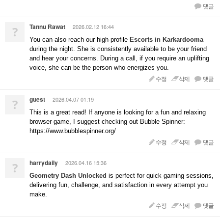
댓글
Tannu Rawat
2026.02.12 16:44
?
You can also reach our high-profile
Escorts in Karkardooma
during the night. She is consistently available to be your friend
and hear your concerns. During a call, if you require an uplifting
voice, she can be the person who energizes you.
수정
삭제
댓글
guest
2026.04.07 01:19
?
This is a great read! If anyone is looking for a fun and relaxing
browser game, I suggest checking out Bubble Spinner:
https://www.bubblespinner.org/
수정
삭제
댓글
harrydaily
2026.04.16 15:36
?
Geometry Dash Unlocked
is perfect for quick gaming sessions,
delivering fun, challenge, and satisfaction in every attempt you
make.
수정
삭제
댓글