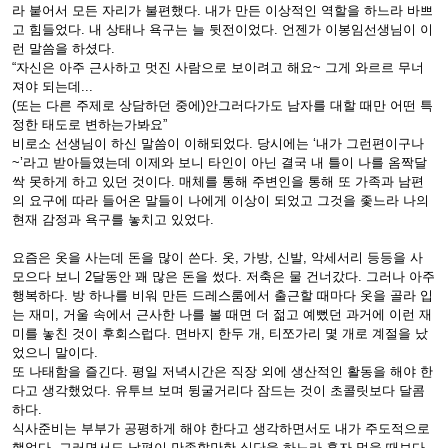
라 붙어서 모든 자리가 불편했다. 내가 만든 이상적인 역할을 하느라 바쁘
고 힘들었다. 내 상태나 욕구는 늘 뒷전이었다. 언젠가 이봉임선생님이 이
런 말씀을 하셨다.
“자신은 아주 근사하고 멋진 사람으로 보이려고 해요~ 그게 와르르 무너
져야 되는데...
(또는 다른 주제로 상담하던 중에)안그러다가도 남자를 대할 때만 어떤 특
정한 태도로 변하는가봐요”
비로소 선생님이 하신 말씀이 이해되었다. 당시에는 ‘내가 그런편이구나
~’라고 받아들였는데 이제와 보니 타인이 아닌 결국 내 틀이 나를 옴짝달
싹 못하게 하고 있던 것이다. 매체를 통해 주변인을 통해 또 가족과 남편
의 요구에 따라 들어온 말들이 나에게 이상이 되었고 그것을 좇느라 나의
현재 감정과 욕구를 놓치고 있었다.
요즘은 옷을 사는데 돈을 많이 쓴다. 옷, 가방, 신발, 악세서리 등등을 사
모으다 보니 2달동안 꽤 많은 돈을 썼다. 저축은 물 건너갔다. 그러나 아주
행복하다. 방 하나를 비워 만든 드레스룸에서 출근할 때마다 옷을 골라 입
는 재미, 거울 속에서 근사한 나를 볼 때면 더 젊고 예뻤던 과거에 이런 재
미를 놓친 것이 후회스럽다. 면바지 한두 개, 티쪼가리 몇 개로 계절을 났
었으니 말이다.
또 나태함을 즐긴다. 평일 저녁시간은 직장 외에 생산적인 활동을 해야 한
다고 생각했었다. 유투브 보며 뒹굴거리다 잠드는 것이 초콜릿보다 달콤
하다.
식사준비는 부부가 공평하게 해야 한다고 생각하면서도 내가 주도적으로
했었다. 그러면서도 남편이 만족할만한 식단을 하느라 혼자 먹을 때보다