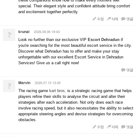
these companions know how to make every moment feel
special. Their elegant style and confident attitude bring comfort
and excitement together perfectly.
수정
삭제
댓글
krunal
2026.06.06 19:43
?
Look no further than our exclusive VIP
Escort Dehradun
if
you're searching for the most beautiful escort service in the city.
Discover what Dehradun has to offer and make your stay
unforgettable with our excellent Escort Service in Dehradun
Services! Give us a call right now!
댓글
Marvin
2026.07.10 13:45
?
The racing game
kart bros
. is a strategic racing game that helps
players refine their skills to analyse the circuit and alter their
strategies after each acceleration. Not only does each race
involve racing speed, but it also necessitates the ability to select
appropriate steering angles and devise strategies for overcoming
obstacles.
수정
삭제
댓글