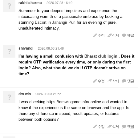
rakhi sharma
2026.07.28 16:19
?
Surrender to your deepest impulses and experience the
intoxicating warmth of a passionate embrace by booking a
stunning
Escort in Jahangir Puri
for an evening of pure,
unadulterated intimacy.
수정
삭제
댓글
shivangi
2026.08.03 21:48
?
I'm having a small confusion with
Bharat club login
. Does it
require OTP verification every time, or only during the first
login? Also, what should we do if OTP doesn't arrive on
time?
수정
삭제
댓글
dm win
2026.08.03 21:55
?
I was checking https://dmwingame.info/ online and wanted to
know if the experience is the same on browser and the app. Is
there any difference in speed, result updates, or features
between both options?
수정
삭제
댓글