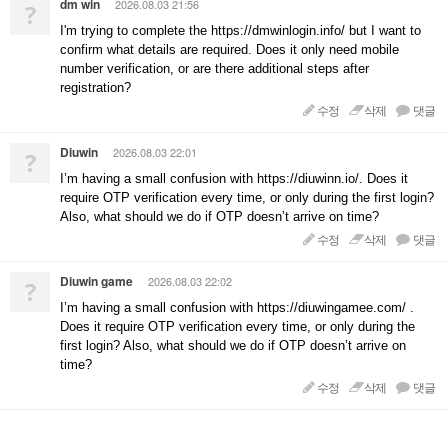
dm win
2026.08.03 21:56
?
I'm trying to complete the https://dmwinlogin.info/ but I want to
confirm what details are required. Does it only need mobile
number verification, or are there additional steps after
registration?
수정
삭제
댓글
Diuwin
2026.08.03 22:01
?
I’m having a small confusion with https://diuwinn.io/. Does it
require OTP verification every time, or only during the first login?
Also, what should we do if OTP doesn’t arrive on time?
수정
삭제
댓글
Diuwin game
2026.08.03 22:02
?
I’m having a small confusion with https://diuwingamee.com/ .
Does it require OTP verification every time, or only during the
first login? Also, what should we do if OTP doesn’t arrive on
time?
수정
삭제
댓글