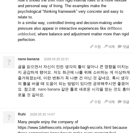
how it shows the shift from rigid internal rules to a more flexible
and personal way of living. The examples make the
psychological “thinking framework” very concrete and easy to
relate to.
In a similar way, controlled timing and decision-making under
pressure also appear in interactive experiences like
driftboss
unblocked
, where balance and adjustment matter more than rigid
perfection.
수정
삭제
댓글
nano banana
2026.05.25 22:31
?
글을 읽으면서 자신이 만든 생각의 틀이 얼마나 큰 영향을 미치는
지 공감하게 됐어요. 저도 최근에 나를 위해 소비하는 게 이상하게
즐거워졌는데, 이런 변화가 꼭 나쁜 건 아닌 것 같네요. 혹시 생각
의 틀을 바꿀 때 도움이 되는 방법이 있다면 공유해주시면 좋겠어
요. 참고로
nano banana
같은 툴로 새로운 시각을 얻는 것도 흥미
로울 것 같아요.
수정
삭제
댓글
Ruhi
2026.05.30 14:07
?
Many people enjoy the company of
https://www.1delhiescorts.in/punjabi-bagh-escorts.html because