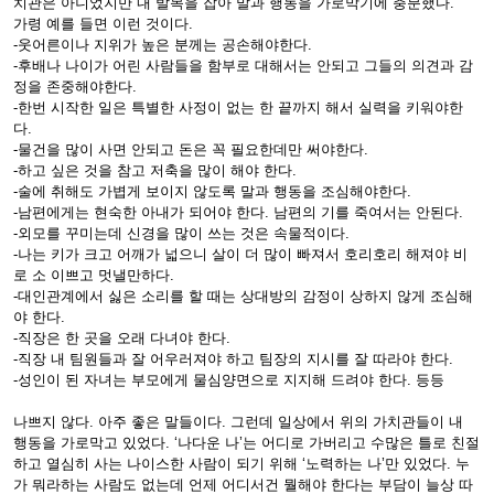
치관은 아니었지만 내 발목을 잡아 말과 행동을 가로막기에 충분했다.
가령 예를 들면 이런 것이다.
-웃어른이나 지위가 높은 분께는 공손해야한다.
-후배나 나이가 어린 사람들을 함부로 대해서는 안되고 그들의 의견과 감
정을 존중해야한다.
-한번 시작한 일은 특별한 사정이 없는 한 끝까지 해서 실력을 키워야한
다.
-물건을 많이 사면 안되고 돈은 꼭 필요한데만 써야한다.
-하고 싶은 것을 참고 저축을 많이 해야 한다.
-술에 취해도 가볍게 보이지 않도록 말과 행동을 조심해야한다.
-남편에게는 현숙한 아내가 되어야 한다. 남편의 기를 죽여서는 안된다.
-외모를 꾸미는데 신경을 많이 쓰는 것은 속물적이다.
-나는 키가 크고 어깨가 넓으니 살이 더 많이 빠져서 호리호리 해져야 비
로 소 이쁘고 멋낼만하다.
-대인관계에서 싫은 소리를 할 때는 상대방의 감정이 상하지 않게 조심해
야 한다.
-직장은 한 곳을 오래 다녀야 한다.
-직장 내 팀원들과 잘 어우러져야 하고 팀장의 지시를 잘 따라야 한다.
-성인이 된 자녀는 부모에게 물심양면으로 지지해 드려야 한다. 등등
나쁘지 않다. 아주 좋은 말들이다. 그런데 일상에서 위의 가치관들이 내
행동을 가로막고 있었다. ‘나다운 나’는 어디로 가버리고 수많은 틀로 친절
하고 열심히 사는 나이스한 사람이 되기 위해 ‘노력하는 나’만 있었다. 누
가 뭐라하는 사람도 없는데 언제 어디서건 뭘해야 한다는 부담이 늘상 따