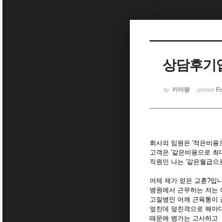
Sketchbook5, 스케치북5
상담후기
Sketchbook5, 스케치북5
키마왕
Fe
by
posted
회사의 임원은 '적은비용
고객은 '같은비용으로 최
직원인 나는 '같은월급으
어제 제가 얻은 교훈?입니
병원에서 근무하는 저는 
고질병인 어깨 근육통이 
엎친데 덮친격으로 해마다
때문에 병가는 고사하고