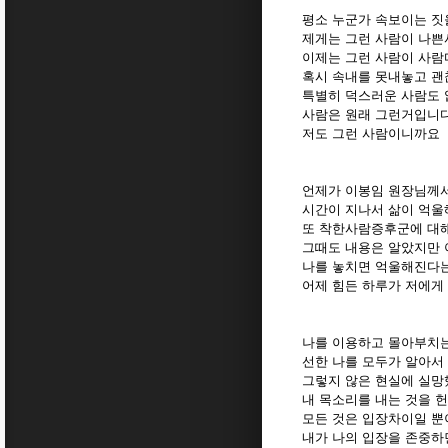
평소 누군가 속보이는 짓
제게는 그런 사람이 나쁜사
이제는 그런 사람이 사람
혹시 속내를 못내놓고 괜
특별히 덕스러운 사람도 없
사람은 원래 그런거입니다
저도 그런 사람이니까요
언제가 이봉임 원장님께
시간이 지나서 삶이 억울
또 착한사람증후군에 대
그때도 내용은 알았지만 
나를 놓치면 억울해진다는
어제 힘든 하루가 저에게
나를 이용하고 몰아부치는
선한 나를 모두가 알아서
그렇지 않은 현실에 실망
내 목소리를 내는 것을 
모든 것은 입장차이일 뿐
내가 나의 입장을 존중하