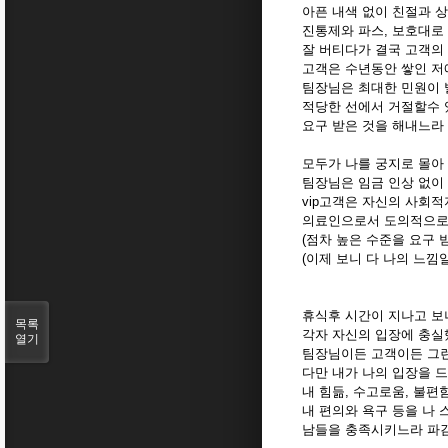
아픈 내색 없이 친절과 
진통제와 파스, 보호대로
잘 버티다가 결국 고객의
고객은 수년동안 쌓인 저
팀장님은 최대한 민원이 
적당한 선에서 거절할수 
요구 받은 것을 해내느라
모두가 나를 궁지로 몰아
팀장님은 임금 인상 없이
vip고객은 자신의 사회
의료인으로서 도의적으로
(점차 높은 수준을 요구
(이제 보니 다 나의 느낌
휴식후 시간이 지나고 보
목록
각자 자신의 입장에 충실
열기
팀장님이든 고객이든 그런
다만 내가 나의 입장을 
내 힘듦, 수고로움, 불
내 편의와 욕구 등을 나
남들을 충족시키느라 파김